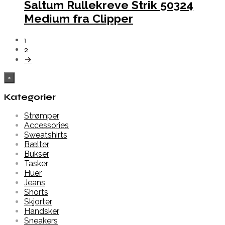
Saltum Rullekreve Strik 50324
Medium fra Clipper
1
2
→
×
Kategorier
Strømper
Accessories
Sweatshirts
Bælter
Bukser
Tasker
Huer
Jeans
Shorts
Skjorter
Handsker
Sneakers