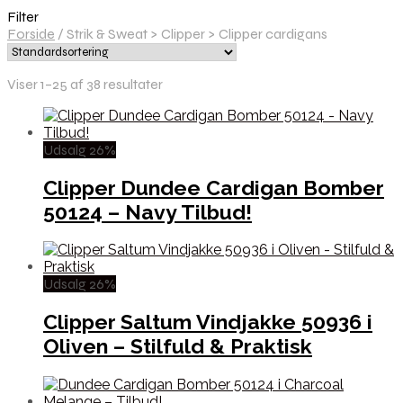
Filter
Forside
/
Strik & Sweat > Clipper > Clipper cardigans
Viser 1–25 af 38 resultater
Udsalg 26%
Clipper Dundee Cardigan Bomber
50124 – Navy Tilbud!
Udsalg 26%
Clipper Saltum Vindjakke 50936 i
Oliven – Stilfuld & Praktisk