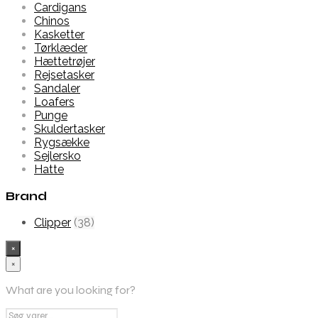
Cardigans
Chinos
Kasketter
Tørklæder
Hættetrøjer
Rejsetasker
Sandaler
Loafers
Punge
Skuldertasker
Rygsække
Sejlersko
Hatte
Brand
Clipper
(38)
×
×
What are you looking for?