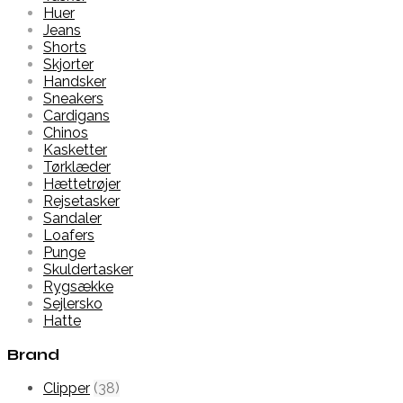
Huer
Jeans
Shorts
Skjorter
Handsker
Sneakers
Cardigans
Chinos
Kasketter
Tørklæder
Hættetrøjer
Rejsetasker
Sandaler
Loafers
Punge
Skuldertasker
Rygsække
Sejlersko
Hatte
Brand
Clipper
(38)