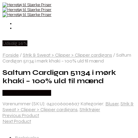
Udsalg 26%
Forside
/
Strik & Sweat > Clipper > Clipper cardigans
/
Saltum
Cardigan 51134 i mørk khaki – 100% uld til mænd
Saltum Cardigan 51134 i mørk
khaki – 100% uld til mænd
Købes hos Mens-wear
Varenummer (SKU):
a42c06a0e6a7
Kategorier:
Bluser
,
Strik &
Sweat > Clipper > Clipper cardigans
,
Striktrøjer
Previous Product
Next Product
Beskrivelse