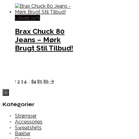
Udsalg 25%
Brax Chuck 80
Jeans – Mørk
Brugt Stil Tilbud!
1
2
3
4
…
84
85
86
→
×
Kategorier
Strømper
Accessories
Sweatshirts
Bælter