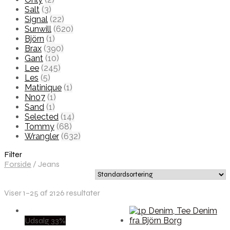
Salt
(3)
Signal
(22)
Sunwill
(620)
Björn
(1)
Brax
(390)
Gant
(10)
Lee
(245)
Les
(5)
Matinique
(1)
Nn07
(1)
Sand
(1)
Selected
(14)
Tommy
(68)
Wrangler
(632)
Filter
Forside
/
Jeans
Viser 1–25 af 2126 resultater
Udsalg 33%