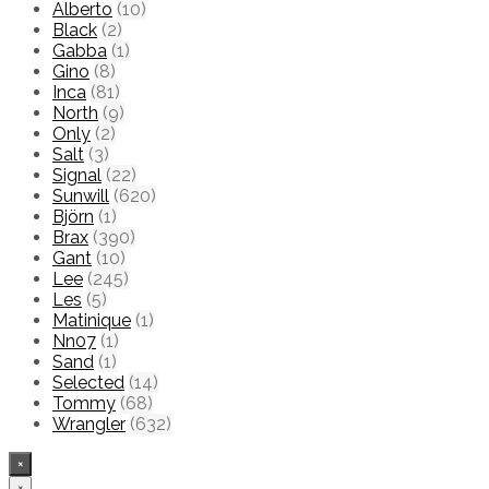
Alberto
(10)
Black
(2)
Gabba
(1)
Gino
(8)
Inca
(81)
North
(9)
Only
(2)
Salt
(3)
Signal
(22)
Sunwill
(620)
Björn
(1)
Brax
(390)
Gant
(10)
Lee
(245)
Les
(5)
Matinique
(1)
Nn07
(1)
Sand
(1)
Selected
(14)
Tommy
(68)
Wrangler
(632)
×
×