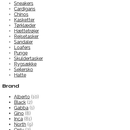
Sneakers
Cardigans
Chinos
Kasketter
Tørklæder
Hættetrøjer
Rejsetasker
Sandaler
Loafers
Punge
Skuldertasker
Rygsække
Sejlersko
Hatte
Brand
Alberto
(10)
Black
(2)
Gabba
(1)
Gino
(8)
Inca
(81)
North
(9)
Only
(2)