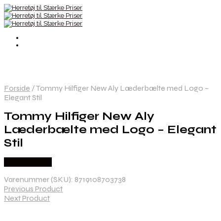
Forside
/
Tommy Hilfiger New Aly Læderbælte med Logo –
Elegant Stil
Tommy Hilfiger New Aly
Læderbælte med Logo – Elegant
Stil
Købes hos Mr
Varenummer (SKU):
8719108703738
Previous Product
Next Product