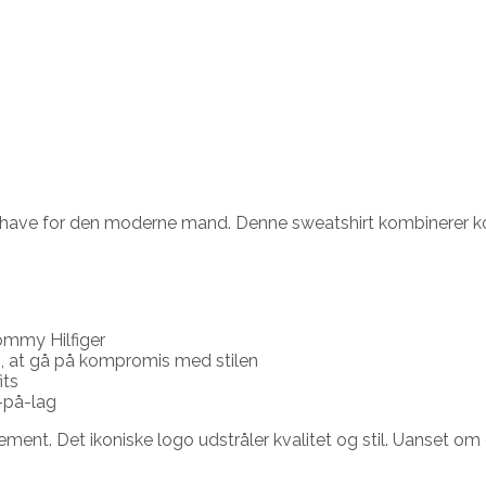
ave for den moderne mand. Denne sweatshirt kombinerer komf
ommy Hilfiger
, at gå på kompromis med stilen
its
g-på-lag
ment. Det ikoniske logo udstråler kvalitet og stil. Uanset om