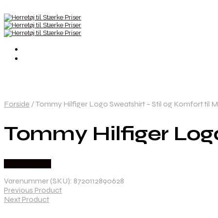
Forside
/
Tommy Hilfiger Logo Sweatshirt – Stil og Komfort til
Tommy Hilfiger Logo
Købes hos Mr
Varenummer (SKU):
8720112890628
Previous Product
Next Product