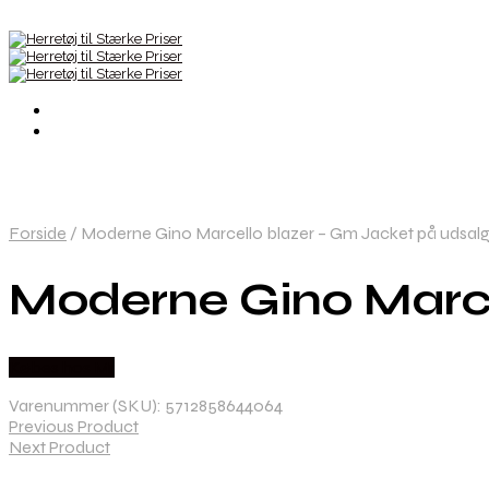
Forside
/
Moderne Gino Marcello blazer – Gm Jacket på udsalg
Moderne Gino Marce
Købes hos Mr
Varenummer (SKU):
5712858644064
Previous Product
Next Product