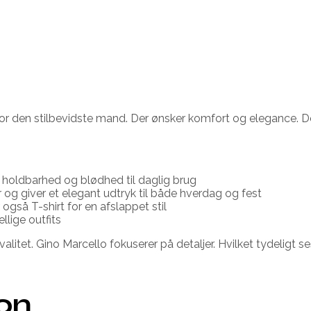
or den stilbevidste mand. Der ønsker komfort og elegance. D
r holdbarhed og blødhed til daglig brug
g giver et elegant udtryk til både hverdag og fest
 også T-shirt for en afslappet stil
lige outfits
itet. Gino Marcello fokuserer på detaljer. Hvilket tydeligt s
ion