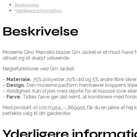
Beskrivelse
Yderligere information
Beskrivelse
Moderne Gino Marcello blazer. Gm Jacket er et must-have f
silhuet og et skarpt udseende
Nøglefunktioner ved Gm Jacket.
–
Materiale.
75% polyester. 20% uld og 5% andre fibre sikre
–
Design.
Den moderne pasform fremhæver kroppens linjer o
– Alsidighed. Kan styles med skjorte for et klassisk look eller
–
Farve.
Tidløs farve gør det nemt, at kombinere med forskel
Med produkt-id 10071954_-_869955 får du en jakke af høj kval
perfekte valg til din garderobe
Yderligere informat