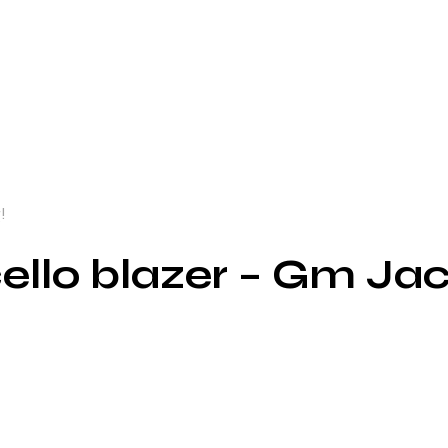
!
llo blazer – Gm Jac