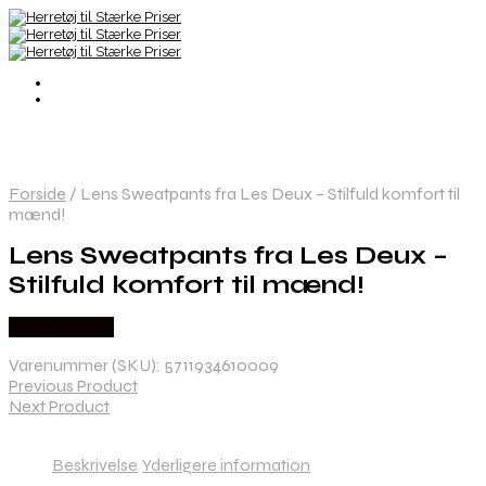
Forside
/
Lens Sweatpants fra Les Deux – Stilfuld komfort til
mænd!
Lens Sweatpants fra Les Deux –
Stilfuld komfort til mænd!
Købes hos Mr
Varenummer (SKU):
5711934610009
Previous Product
Next Product
Beskrivelse
Yderligere information