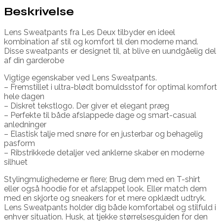
Beskrivelse
Lens Sweatpants fra Les Deux tilbyder en ideel
kombination af stil og komfort til den moderne mand.
Disse sweatpants er designet til, at blive en uundgåelig del
af din garderobe
Vigtige egenskaber ved Lens Sweatpants.
– Fremstillet i ultra-blødt bomuldsstof for optimal komfort
hele dagen
– Diskret tekstlogo. Der giver et elegant præg
– Perfekte til både afslappede dage og smart-casual
anledninger
– Elastisk talje med snøre for en justerbar og behagelig
pasform
– Ribstrikkede detaljer ved anklerne skaber en moderne
silhuet
Stylingmulighederne er flere; Brug dem med en T-shirt
eller også hoodie for et afslappet look. Eller match dem
med en skjorte og sneakers for et mere opklædt udtryk.
Lens Sweatpants holder dig både komfortabel og stilfuld i
enhver situation. Husk, at tjekke størrelsesguiden for den