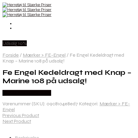
Udsalg 10%
Forside
/
Mærker > FE-Engel
/
Fe Engel Kedeldragt med
Knap – Marine 108 på udsalg!
Fe Engel Kedeldragt med Knap –
Marine 108 på udsalg!
Købes hos Mens-wear
Varenummer (SKU):
09c8104e8ed7
Kategori:
Mærker > FE-
Engel
Previous Product
Next Product
Beskrivelse