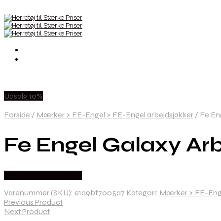
Udsalg 10%
Forside
/
Mærker > FE-Engel > FE-Engel arbejdsjakker
/
Fe Eng
Fe Engel Galaxy Arbe
Købes hos Mens-wear
Varenummer (SKU):
e1a9bf7005a7
Kategori:
Mærker > FE-Enge
Previous Product
Next Product