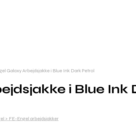
el Galaxy Arbejdsjakke i Blue Ink Dark Petrol
jdsjakke i Blue Ink 
l > FE-Engel arbejdsjakker