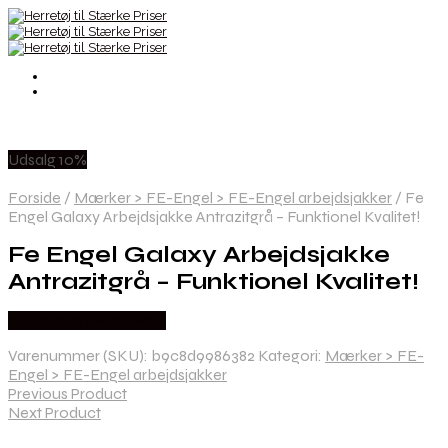
Udsalg 10%
Forside
/
Mærker > FE-Engel > FE-Engel arbejdsjakker
/
Fe
Engel Galaxy Arbejdsjakke Antrazitgrå – Funktionel Kvalitet!
Fe Engel Galaxy Arbejdsjakke
Antrazitgrå – Funktionel Kvalitet!
Købes hos Mens-wear
Varenummer (SKU):
b9c8d9986382
Kategori:
Mærker > FE-
Engel > FE-Engel arbejdsjakker
Previous Product
Next Product