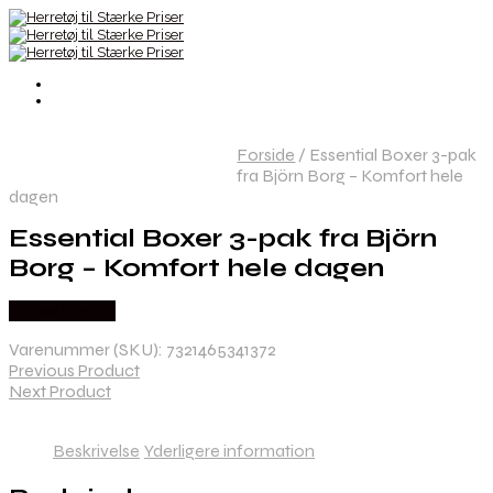
Forside
/
Essential Boxer 3-pak
fra Björn Borg – Komfort hele
dagen
Essential Boxer 3-pak fra Björn
Borg – Komfort hele dagen
Købes hos Mr
Varenummer (SKU):
7321465341372
Previous Product
Next Product
Beskrivelse
Yderligere information