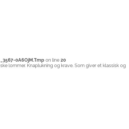
_3567-0A6OjM.Tmp
on line
20
tiske lommer. Knaplukning og krave. Som giver et klassisk og