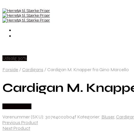
Udsalg 30%
Forside
/
Cardigans
/
Cardigan M. Knapper fra Gino Marcello
Cardigan M. Knappe
Købes hos Mr
Varenummer (SKU):
307e4c02b04f
Kategorier:
Bluser
,
Cardiga
Previous Product
Next Product