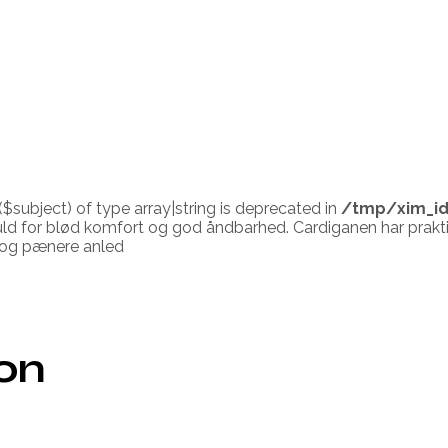
($subject) of type array|string is deprecated in
/tmp/xim_id
omuld for blød komfort og god åndbarhed. Cardiganen har prak
g og pænere anled
ion