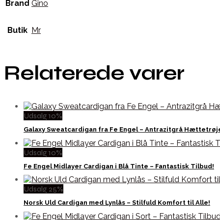
Brand
Gino
Butik
Mr
Relaterede varer
Udsalg 10%
Galaxy Sweatcardigan fra Fe Engel – Antrazitgrå Hættetrøj
Udsalg 10%
Fe Engel Midlayer Cardigan i Blå Tinte – Fantastisk Tilbud!
Udsalg 25%
Norsk Uld Cardigan med Lynlås – Stilfuld Komfort til Alle!