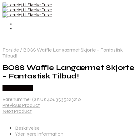
Forside
/
BOSS Waffle Langærmet Skjorte – Fantastisk
Tilbud!
BOSS Waffle Langærmet Skjorte
– Fantastisk Tilbud!
Købes hos Mr
Varenummer (SKU):
4063535223210
Previous Product
Next Product
Beskrivelse
Yderligere information