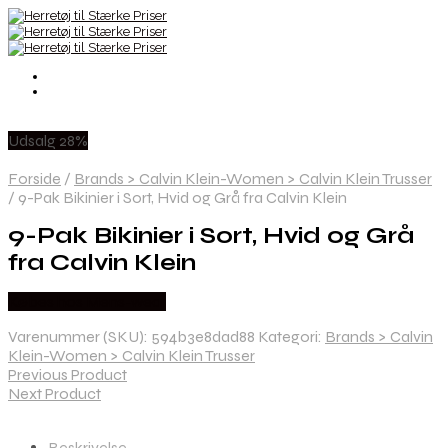
Udsalg 28%
Forside
/
Brands > Calvin Klein-Women > Calvin Klein Trusser
/
9-Pak Bikinier i Sort, Hvid og Grå fra Calvin Klein
9-Pak Bikinier i Sort, Hvid og Grå
fra Calvin Klein
Købes hos Mens-wear
Varenummer (SKU):
594b3e8dad88
Kategori:
Brands > Calvin
Klein-Women > Calvin Klein Trusser
Previous Product
Next Product
Beskrivelse